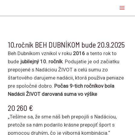
Preskočiť
Mai
na
Men
obsah
10.ročník BEH DUBNÍKOM bude 20.9.2025
Beh Dubníkom vznikol v roku
2016
a tento rok to
bude
jubilejný 10. ročník
. Podujatie je od začiatku
prepojené s Nadáciou ŽIVOT a celú sumu zo
štartového darujeme nadácii, ktorá používa peniaze
pre spoločné dobro.
Počas 9-tich ročníkov bola
Nadácii ŽIVOT darovaná suma vo výške
20 260 €
„Tešíme sa, že sme náš beh prepojili s Nadáciou,
pretože sa nám podarilo krásne prepojiť šport s
pomocou druhým, čo je výborná kombinácia.“