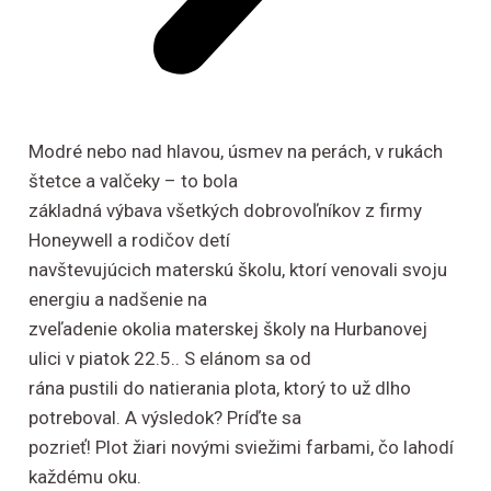
Modré nebo nad hlavou, úsmev na perách, v rukách
štetce a valčeky – to bola
základná výbava všetkých dobrovoľníkov z firmy
Honeywell a rodičov detí
navštevujúcich materskú školu, ktorí venovali svoju
energiu a nadšenie na
zveľadenie okolia materskej školy na Hurbanovej
ulici v piatok 22.5.. S elánom sa od
rána pustili do natierania plota, ktorý to už dlho
potreboval. A výsledok? Príďte sa
pozrieť! Plot žiari novými sviežimi farbami, čo lahodí
každému oku.