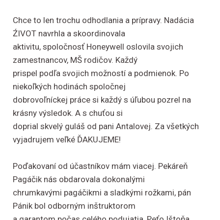
Chce to len trochu odhodlania a prípravy. Nadácia
ŹIVOT navrhla a skoordinovala
aktivitu, spoločnosť Honeywell oslovila svojich
zamestnancov, MŠ rodičov. Každý
prispel podľa svojich možností a podmienok. Po
niekoľkých hodinách spoločnej
dobrovoľníckej práce si každý s úľubou pozrel na
krásny výsledok. A s chuťou si
doprial skvelý guláš od pani Antalovej. Za všetkých
vyjadrujem veľké ĎAKUJEME!
Poďakovaní od účastníkov mám viacej. Pekáreň
Pagáčik nás obdarovala dokonalými
chrumkavými pagáčikmi a sladkými rožkami, pán
Pánik bol odborným inštruktorom
a garantom počas celého podujatia, Peťo Ištoňa,