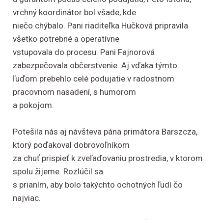
vrchný koordinátor bol všade, kde
niečo chýbalo. Pani riaditeľka Hučková pripravila
všetko potrebné a operatívne
vstupovala do procesu. Pani Fajnorová
zabezpečovala občerstvenie. Aj vďaka týmto
ľuďom prebehlo celé podujatie v radostnom
pracovnom nasadení, s humorom
a pokojom.
Potešila nás aj návšteva pána primátora Barszcza,
ktorý poďakoval dobrovoľníkom
za chuť prispieť k zveľaďovaniu prostredia, v ktorom
spolu žijeme. Rozlúčil sa
s prianím, aby bolo takýchto ochotných ľudí čo
najviac.