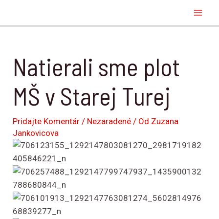
Preskočiť
Post
Mai
na
navigation
Men
obsah
Natierali sme plot
MŠ v Starej Turej
Pridajte Komentár
/
Nezaradené
/ Od
Zuzana
Jankovicova